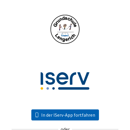
In der IServ-App fortfahren
oder