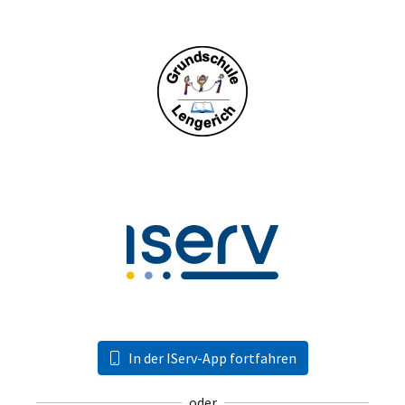
In der IServ-App fortfahren
oder