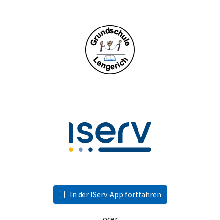
In der IServ-App fortfahren
oder