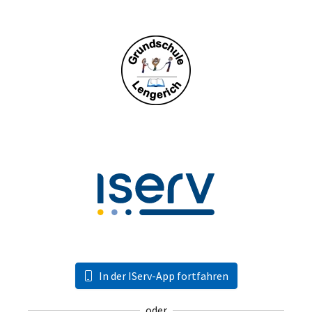
In der IServ-App fortfahren
oder