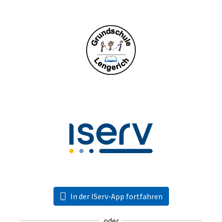
In der IServ-App fortfahren
oder