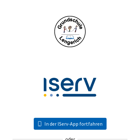
In der IServ-App fortfahren
oder